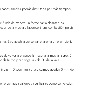
idados simples podrás disfrutarla por más tiempo y
se funda de manera uniforme hasta alcanzar los
rededor de la mecha y favorecerá una combustión pareja
isma. Esto ayuda a conservar el aroma en el ambiente
es de volver a encenderla, recortá la mecha aprox 5
so de humo y prolonga la vida útil de la vela.
ontinuas. Discontinua su uso cuando queden 5 mm de
lmente con agua caliente y reutilizarse como contenedor,