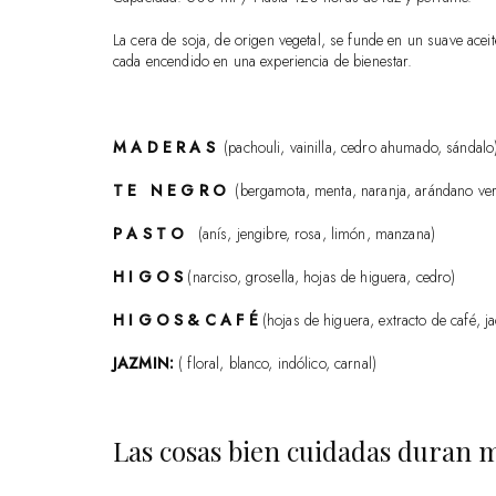
La cera de soja, de origen vegetal, se funde en un suave aceit
cada encendido en una experiencia de bienestar.
M A D E R A S
(pachouli, vainilla, cedro ahumado, sándalo
T E N E G R O
(bergamota, menta, naranja, arándano verd
P A S T O
(anís, jengibre, rosa, limón, manzana)
H I G O S
(narciso, grosella, hojas de higuera, cedro)
H I G O S & C A F É
(hojas de higuera, extracto de café, j
JAZMIN:
( floral, blanco, indólico, carnal)
Las cosas bien cuidadas duran m