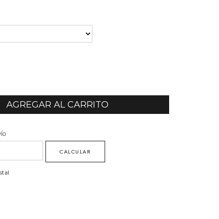
vío
:
CAMBIAR CP
CALCULAR
stal