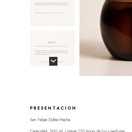
P R E S E N T A C I O N
San Felipe Doble Mecha
Capacidad: 500 ml / Hasta 120 horas de luz y perfume.