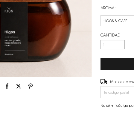
AROMA:
CANTIDAD
Medios de en
Entregas para el CP
No sé mi código po