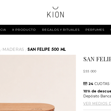
CIA
X PRODUCTO
REGALOS Y RITUALES
PERFUMES
SAN FELIPE 500 ML
MADERAS
/
/
SAN FELI
$55.000
24
CUOTAS
10% de descu
Depósito Banca
VER MEDIOS 