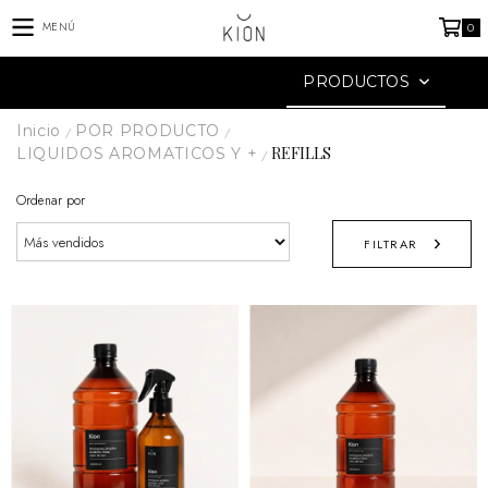
MENÚ
0
PRODUCTOS
Inicio
POR PRODUCTO
/
/
REFILLS
LIQUIDOS AROMATICOS Y +
/
Ordenar por
FILTRAR